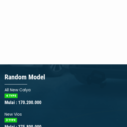
Random Model
HILUX RANGG
Mulai :
199.20
All New Calya
4 TYPE
Mulai : 170.200.000
New Vios
3 TYPE
Mulai : 375.800.000