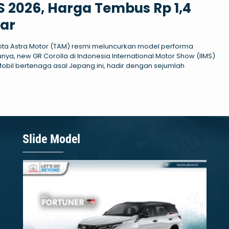
S 2026, Harga Tembus Rp 1,4
iar
ota Astra Motor (TAM) resmi meluncurkan model performa
unya, new GR Corolla di Indonesia International Motor Show (IIMS)
Mobil bertenaga asal Jepang ini, hadir dengan sejumlah
Slide Model