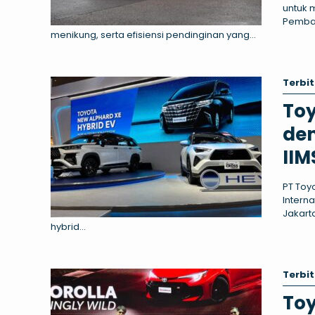
untuk 
Pembar
menikung, serta efisiensi pendinginan yang...
Terbit
Toy
den
IIM
PT Toy
Intern
Jakart
hybrid...
Terbit
Toy