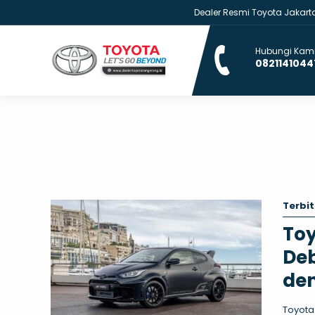
Dealer Resmi Toyota Jakarta | M
Hubungi Kami
0821141044
Terbit
Toy
Deb
de
Toyota