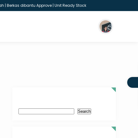
 Berkas dibantu Approve | Unit Ready Stock
Search
Search
Recent Post