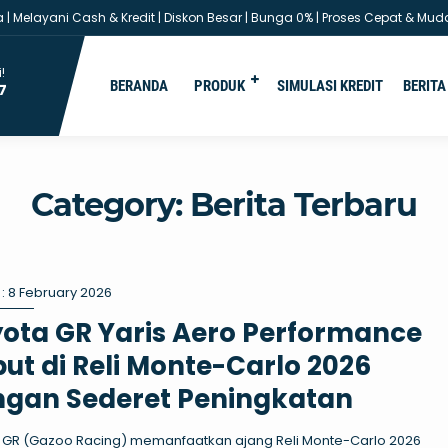
elayani Cash & Kredit | Diskon Besar | Bunga 0% | Proses Cepat & Mudah |
You are here :
Beranda
/
Kategori "Berita Terbaru"
!
BERANDA
PRODUK
SIMULASI KREDIT
BERITA
7
Category:
Berita Terbaru
: 8 February 2026
ota GR Yaris Aero Performance
ut di Reli Monte-Carlo 2026
ngan Sederet Peningkatan
 GR (Gazoo Racing) memanfaatkan ajang Reli Monte-Carlo 2026